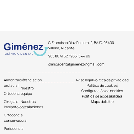
C. Francisco Diaz Romero, 2, BAJO, 03400
Villena, Alicante.
965 80 41 62 / 966 15 44 99
clinicadentalgimenez@gmail.com
Armonización
Financiación
Aviso legal
Política de privacidad
orofacial
Política de cookies
Nuestro
Configuración de cookies
Ortodoncia
equipo
Política de accesibilidad
Cirugía e
Nuestras
Mapa del sitio
Implantología
instalaciones
Ortodoncia
conservadora
Periodoncia