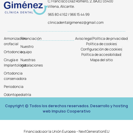
C. Francisco Diaz Romero, 2, BAJO, 03400
Villena, Alicante.
965 80 41 62 / 966 15 44 99
clinicadentalgimenez@gmail.com
Armonización
Financiación
Aviso legal
Política de privacidad
orofacial
Política de cookies
Nuestro
Configuración de cookies
Ortodoncia
equipo
Política de accesibilidad
Cirugía e
Nuestras
Mapa del sitio
Implantología
instalaciones
Ortodoncia
conservadora
Periodoncia
Odontopediatría
Copyright © Todos los derechos reservados. Desarrollo y hosting
web Impulso Cooperativo
Financiado por la Unión Europea – NextGenerationEU