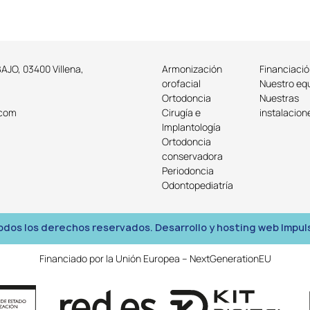
BAJO, 03400 Villena,
Armonización
Financiaci
orofacial
Nuestro eq
Ortodoncia
Nuestras
.com
Cirugía e
instalacion
Implantología
Ortodoncia
conservadora
Periodoncia
Odontopediatría
dos los derechos reservados. Desarrollo y hosting web Impu
Financiado por la Unión Europea – NextGenerationEU