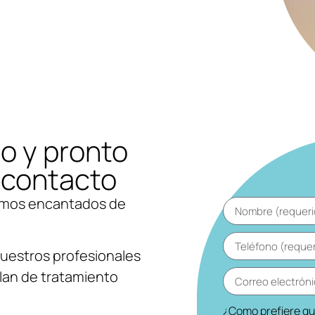
io y pronto
 contacto
emos encantados de
 nuestros profesionales
plan de tratamiento
¿Como prefiere q