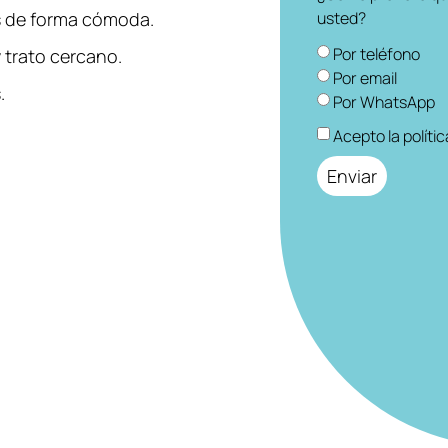
es de forma cómoda.
usted?
Por teléfono
 trato cercano.
Por email
.
Por WhatsApp
Acepto la políti
Enviar